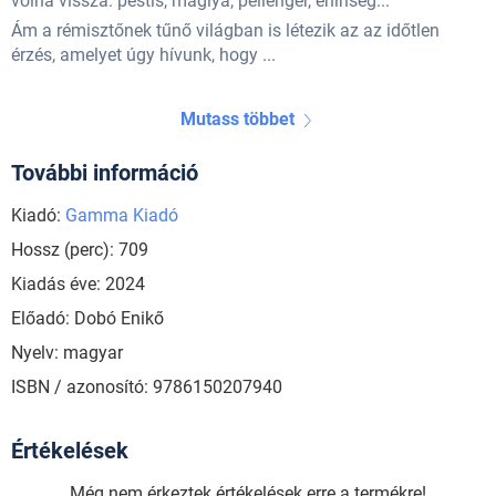
volna vissza: pestis, máglya, pellengér, éhínség...
Ám a rémisztőnek tűnő világban is létezik az az időtlen
érzés, amelyet úgy hívunk, hogy ...
Mutass többet
További információ
Kiadó:
Gamma Kiadó
Hossz (perc): 709
Kiadás éve: 2024
Előadó: Dobó Enikő
Nyelv: magyar
ISBN / azonosító: 9786150207940
Értékelések
Még nem érkeztek értékelések erre a termékre!