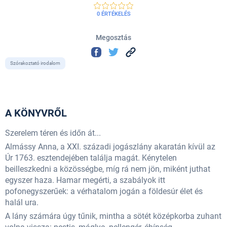
0 ÉRTÉKELÉS
Megosztás
Szórakoztató irodalom
A KÖNYVRŐL
Szerelem téren és időn át...
Almássy Anna, a XXI. századi jogászlány akaratán kívül az
Úr 1763. esztendejében találja magát. Kénytelen
beilleszkedni a közösségbe, míg rá nem jön, miként juthat
egyszer haza. Hamar megérti, a szabályok itt
pofonegyszerűek: a vérhatalom jogán a földesúr élet és
halál ura.
A lány számára úgy tűnik, mintha a sötét középkorba zuhant