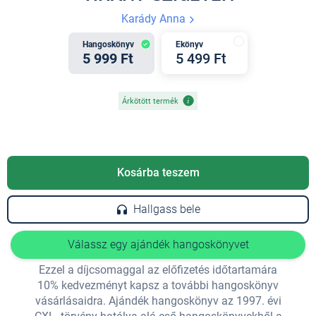
Karády Anna
Hangoskönyv
Ekönyv
5 999 Ft
5 499 Ft
Árkötött termék
Kosárba teszem
Hallgass bele
Válassz egy ajándék hangoskönyvet
Ezzel a díjcsomaggal az előfizetés időtartamára
10% kedvezményt kapsz a további hangoskönyv
vásárlásaidra. Ajándék hangoskönyv az 1997. évi