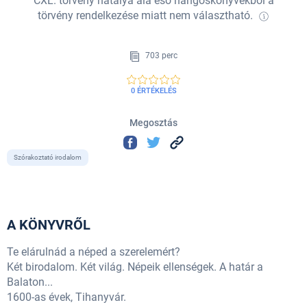
CXL. törvény hatálya alá eső hangoskönyvekből a
törvény rendelkezése miatt nem választható.
703 perc
0 ÉRTÉKELÉS
Megosztás
Szórakoztató irodalom
A KÖNYVRŐL
Te elárulnád a néped a szerelemért?
Két birodalom. Két világ. Népeik ellenségek. A határ a
Balaton...
1600-as évek, Tihanyvár.