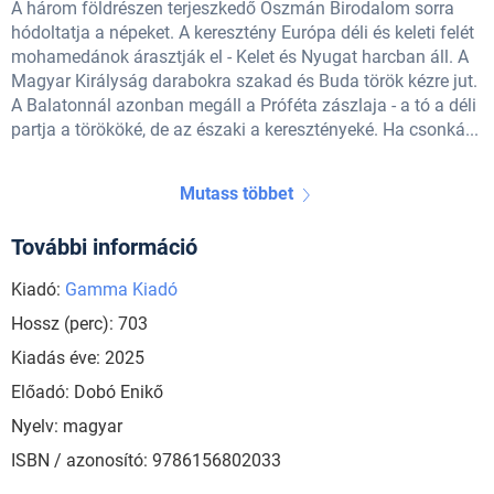
A három földrészen terjeszkedő Oszmán Birodalom sorra
hódoltatja a népeket. A keresztény Európa déli és keleti felét
mohamedánok árasztják el - Kelet és Nyugat harcban áll. A
Magyar Királyság darabokra szakad és Buda török kézre jut.
A Balatonnál azonban megáll a Próféta zászlaja - a tó a déli
partja a törököké, de az északi a keresztényeké. Ha csonká...
Mutass többet
További információ
Kiadó:
Gamma Kiadó
Hossz (perc): 703
Kiadás éve: 2025
Előadó: Dobó Enikő
Nyelv: magyar
ISBN / azonosító: 9786156802033