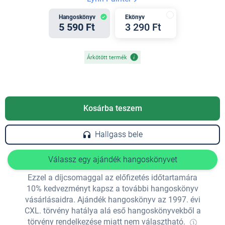
Hangoskönyv
Ekönyv
5 590 Ft
3 290 Ft
Árkötött termék
Kosárba teszem
Hallgass bele
Válassz egy ajándék hangoskönyvet
Ezzel a díjcsomaggal az előfizetés időtartamára
10% kedvezményt kapsz a további hangoskönyv
vásárlásaidra. Ajándék hangoskönyv az 1997. évi
CXL. törvény hatálya alá eső hangoskönyvekből a
törvény rendelkezése miatt nem választható.