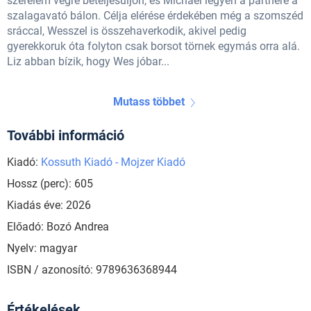
szerelem végre beteljesüljön, és Michael legyen a partnere a
szalagavató bálon. Célja elérése érdekében még a szomszéd
sráccal, Wesszel is összehaverkodik, akivel pedig
gyerekkoruk óta folyton csak borsot törnek egymás orra alá.
Liz abban bízik, hogy Wes jóbar...
Mutass többet
További információ
Kiadó:
Kossuth Kiadó - Mojzer Kiadó
Hossz (perc): 605
Kiadás éve: 2026
Előadó: Bozó Andrea
Nyelv: magyar
ISBN / azonosító: 9789636368944
Értékelések