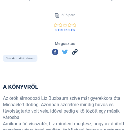
605 perc
0 ÉRTÉKELÉS
Megosztás
Szórakoztató irodalom
A KÖNYVRŐL
Az örök álmodozó Liz Buxbaum szíve már gyerekkora óta
Michaelért dobog. Azonban szerelme mindig hűvös és
távolságtartó volt vele, idővel pedig elköltözött egy másik
városba.
Amikor a fiú visszatér, Liz mindent megtesz, hogy az áhított