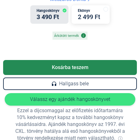
Hangoskönyv
Ekönyv
3 490 Ft
2 499 Ft
Árkötött termék
Kosárba teszem
Hallgass bele
Válassz egy ajándék hangoskönyvet
Ezzel a díjcsomaggal az előfizetés időtartamára
10% kedvezményt kapsz a további hangoskönyv
vásárlásaidra. Ajándék hangoskönyv az 1997. évi
CXL. törvény hatálya alá eső hangoskönyvekből a
törvény rendelkezése miatt nem választható.