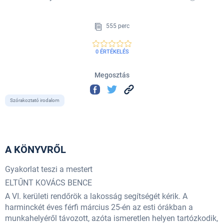
555 perc
0 ÉRTÉKELÉS
Megosztás
Szórakoztató irodalom
A KÖNYVRŐL
Gyakorlat teszi a mestert
ELTŰNT KOVÁCS BENCE
A VI. kerületi rendőrök a lakosság segítségét kérik. A
harminckét éves férfi március 25-én az esti órákban a
munkahelyéről távozott, azóta ismeretlen helyen tartózkodik,