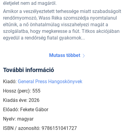
életjelet nem ad magáról.
Amikor a veszélyeztetett terhessége miatt szabadságolt
rendőrnyomozó, Wass Réka szomszédja nyomtalanul
eltűnik, a nő önhatalmúlag visszahelyezi magát a
szolgálatba, hogy megkeresse a fiút. Titkos akciójában
egyedül a rendőrség fiatal gyakornok...
Mutass többet
További információ
Kiadó:
General Press Hangoskönyvek
Hossz (perc): 555
Kiadás éve: 2026
Előadó: Fekete Gábor
Nyelv: magyar
ISBN / azonosító: 9786151041727