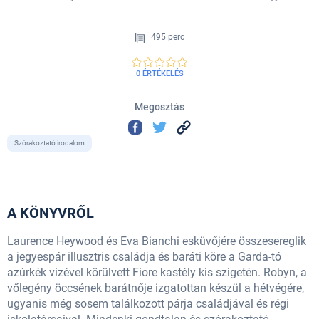
495 perc
0 ÉRTÉKELÉS
Megosztás
Szórakoztató irodalom
A KÖNYVRŐL
Laurence Heywood és Eva Bianchi esküvőjére összesereglik
a jegyespár illusztris családja és baráti köre a Garda-tó
azúrkék vizével körülvett Fiore kastély kis szigetén. Robyn, a
vőlegény öccsének barátnője izgatottan készül a hétvégére,
ugyanis még sosem találkozott párja családjával és régi