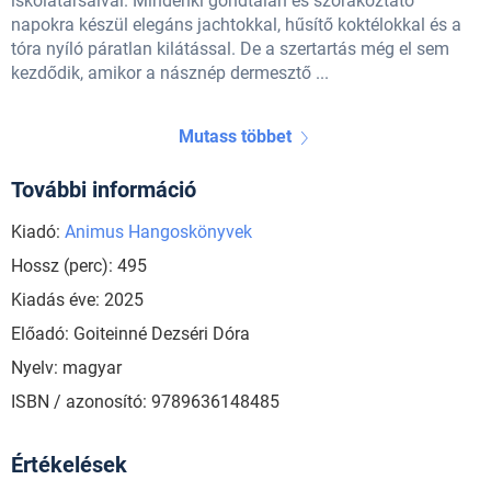
iskolatársaival. Mindenki gondtalan és szórakoztató
napokra készül elegáns jachtokkal, hűsítő koktélokkal és a
tóra nyíló páratlan kilátással. De a szertartás még el sem
kezdődik, amikor a násznép dermesztő ...
Mutass többet
További információ
Kiadó:
Animus Hangoskönyvek
Hossz (perc): 495
Kiadás éve: 2025
Előadó: Goiteinné Dezséri Dóra
Nyelv: magyar
ISBN / azonosító: 9789636148485
Értékelések