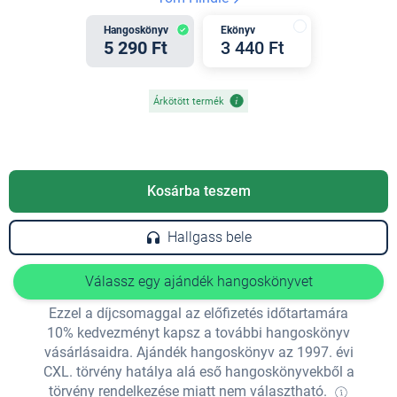
Hangoskönyv
Ekönyv
5 290 Ft
3 440 Ft
Árkötött termék
Kosárba teszem
Hallgass bele
Válassz egy ajándék hangoskönyvet
Ezzel a díjcsomaggal az előfizetés időtartamára
10% kedvezményt kapsz a további hangoskönyv
vásárlásaidra. Ajándék hangoskönyv az 1997. évi
CXL. törvény hatálya alá eső hangoskönyvekből a
törvény rendelkezése miatt nem választható.