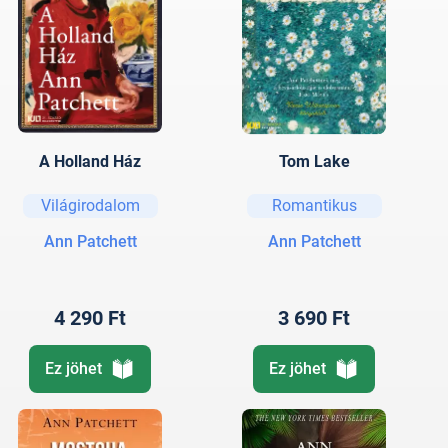
A Holland Ház
Tom Lake
Világirodalom
Romantikus
Ann Patchett
Ann Patchett
4 290 Ft
3 690 Ft
Ez jöhet
Ez jöhet