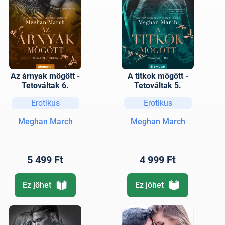
Az árnyak mögött -
A titkok mögött -
Tetováltak 6.
Tetováltak 5.
Erotikus
Erotikus
Meghan March
Meghan March
5 499 Ft
4 999 Ft
Ez jöhet
Ez jöhet