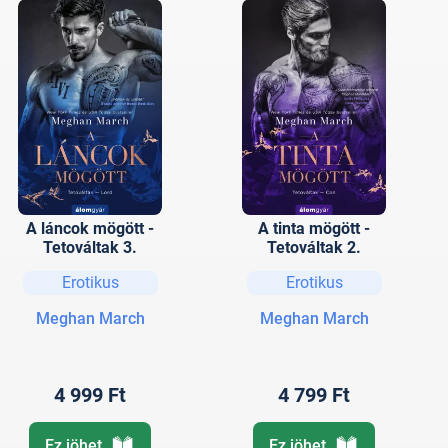
A láncok mögött -
A tinta mögött -
Tetováltak 3.
Tetováltak 2.
Erotikus
Erotikus
Meghan March
Meghan March
4 999 Ft
4 799 Ft
Ez jöhet
Ez jöhet