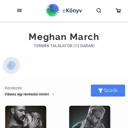
Meghan March
TERMÉK TALÁLATOK (12 DARAB)
Rendezés:
Szűrők
Válassz egy rendezési módot