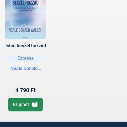
Isten beszél hozzád
Ezotéria
Neale Donald Walsch
4 790 Ft
Ez jöhet