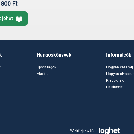
800 Ft
z jöhet
k
Hangoskönyvek
Informácók
k
Újdonságok
Hogyan vásárolj
k
Akciók
Hogyan olvassun
Kiadóknak
Én kiadom
Webfejlesztés: