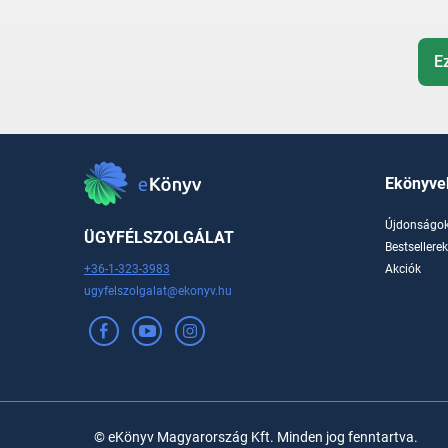
E
Ekönyve
Újdonságo
ÜGYFÉLSZOLGÁLAT
Bestsellere
+36-1-323-3983
Akciók
ugyfelszolgalat@ekonyv.hu
© eKönyv Magyarország Kft. Minden jog fenntartva.