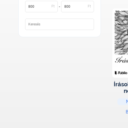
-
Ft
Ft
Íráso
n
graf
B