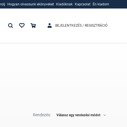
rolj
Hogyan olvassunk ekönyveket
Kiadóknak
Kapcsolat
Én kiadom
rolj
Hogyan olvassunk ekönyveket
Kiadóknak
BEJELENTKEZÉS / REGISZTRÁCIÓ
Rendezés:
Válassz egy rendezési módot