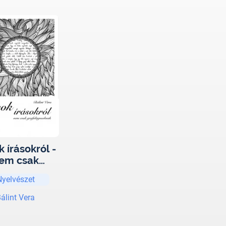
k írásokról -
em csak
ológusoknak
Nyelvészet
álint Vera