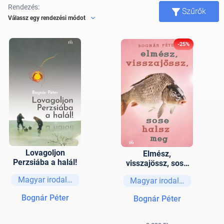
Rendezés:
Szűrők
Válassz egy rendezési módot
-25%
Lovagoljon
Elmész,
Perzsiába a halál!
visszajössz, sose
halsz meg
Magyar irodalom
Magyar irodalom
Bognár Péter
Bognár Péter