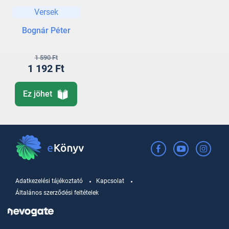
Versek
Bognár Péter
1 590 Ft
1 192 Ft
Ez jöhet
Adatkezelési tájékoztató
Kapcsolat
Általános szerződési feltételek