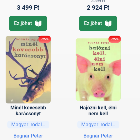
3 899 Ft
3 499 Ft
2 924 Ft
Ez jöhet
Ez jöhet
-25%
-25%
Minél kevesebb
Hajózni kell, élni
karácsonyt
nem kell
Magyar irodalom
Magyar irodalom
Bognár Péter
Bognár Péter