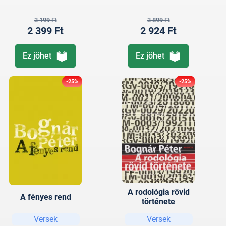
3 199 Ft
3 899 Ft
2 399 Ft
2 924 Ft
Ez jöhet
Ez jöhet
-25%
-25%
A rodológia rövid
A fényes rend
története
Versek
Versek