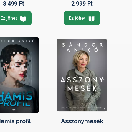
3 499 Ft
2 999 Ft
Ez jöhet
Ez jöhet
amis profil
Asszonymesék