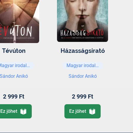
Tévúton
Házasságsirató
Magyar irodalom
Magyar irodalom
Sándor Anikó
Sándor Anikó
2 999 Ft
2 999 Ft
Ez jöhet
Ez jöhet