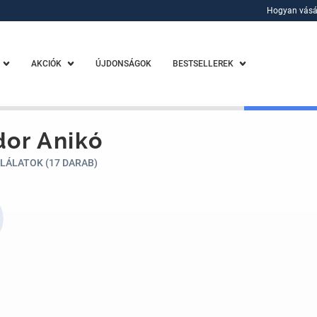
Hogyan vásá
Hogyan vásá
AKCIÓK
ÚJDONSÁGOK
BESTSELLEREK
or Anikó
LÁLATOK (17 DARAB)