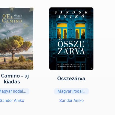
 Camino - új
Összezárva
kiadás
Magyar irodalom
Magyar irodalom
Sándor Anikó
Sándor Anikó