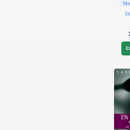
Ma
Sá
E