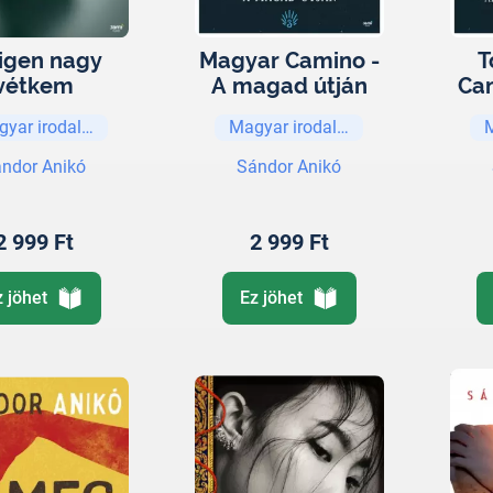
igen nagy
Magyar Camino -
T
vétkem
A magad útján
Cam
am
gyar irodalom
Magyar irodalom
ndor Anikó
Sándor Anikó
2 999 Ft
2 999 Ft
z jöhet
Ez jöhet