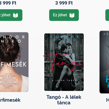
3 999 Ft
3 999 Ft
z jöhet
Ez jöhet
Tangó - A lélek
rfimesék
H
tánca