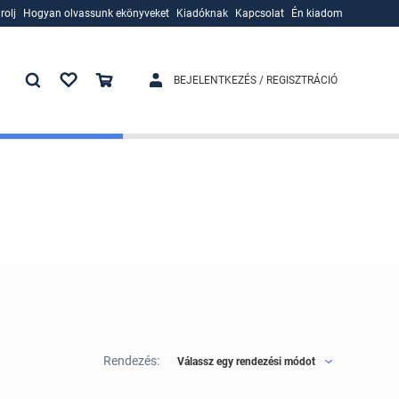
rolj
Hogyan olvassunk ekönyveket
Kiadóknak
Kapcsolat
Én kiadom
rolj
Hogyan olvassunk ekönyveket
Kiadóknak
BEJELENTKEZÉS / REGISZTRÁCIÓ
Rendezés:
Válassz egy rendezési módot