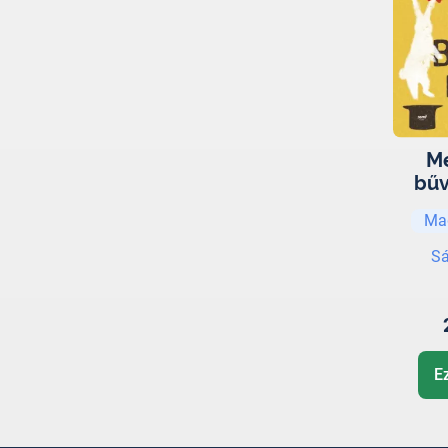
M
bűv
Ma
Sá
E