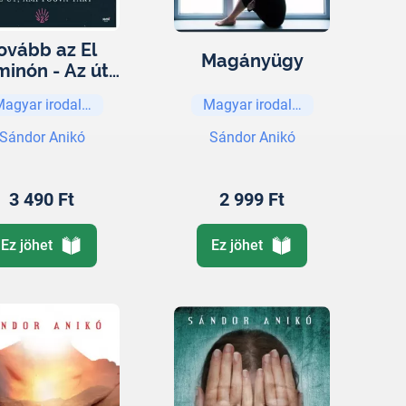
ovább az El
Magányügy
inón - Az út,
i fogva tart
Magyar irodalom
Magyar irodalom
Sándor Anikó
Sándor Anikó
3 490 Ft
2 999 Ft
Ez jöhet
Ez jöhet