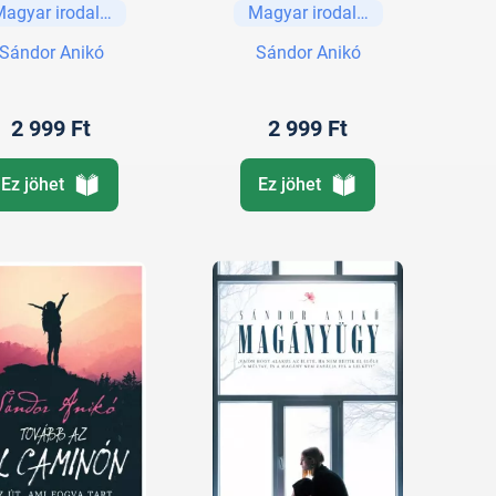
Magyar irodalom
Magyar irodalom
Sándor Anikó
Sándor Anikó
2 999 Ft
2 999 Ft
Ez jöhet
Ez jöhet