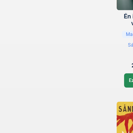
Én 
Ma
Sá
E