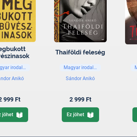
egbukott
Thaiföldi feleség
észinasok
gyar irodalom
Magyar irodalom
ndor Anikó
Sándor Anikó
2 999 Ft
2 999 Ft
z jöhet
Ez jöhet