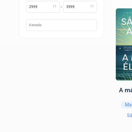
-
Ft
Ft
A má
Ma
Sá