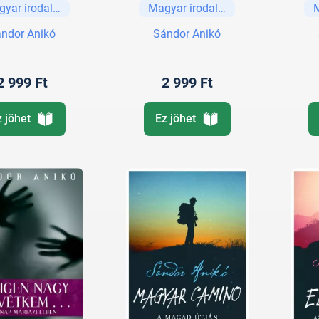
gyar irodalom
Magyar irodalom
ndor Anikó
Sándor Anikó
2 999 Ft
2 999 Ft
z jöhet
Ez jöhet