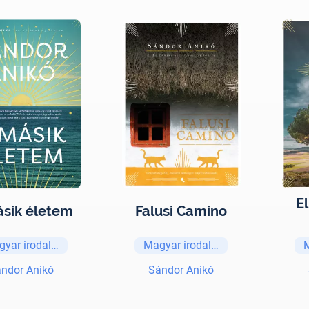
El
sik életem
Falusi Camino
gyar irodalom
Magyar irodalom
ndor Anikó
Sándor Anikó