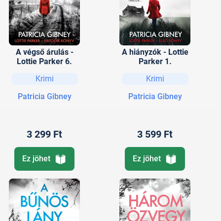
A végső árulás -
A hiányzók - Lottie
Lottie Parker 6.
Parker 1.
Krimi
Krimi
Patricia Gibney
Patricia Gibney
3 299 Ft
3 599 Ft
Ez jöhet
Ez jöhet