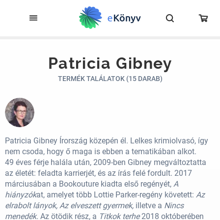
Patricia Gibney
TERMÉK TALÁLATOK (15 DARAB)
Patricia Gibney Írország közepén él. Lelkes krimiolvasó, így
nem csoda, hogy ő maga is ebben a tematikában alkot.
49 éves férje halála után, 2009-ben Gibney megváltoztatta
az életét: feladta karrierjét, és az írás felé fordult. 2017
márciusában a Bookouture kiadta első regényét,
A
hiányzók
at, amelyet több Lottie Parker-regény követett:
Az
elrabolt lányok, Az elveszett gyermek,
illetve a
Nincs
menedék.
Az ötödik rész, a
Titkok terhe
2018 októberében