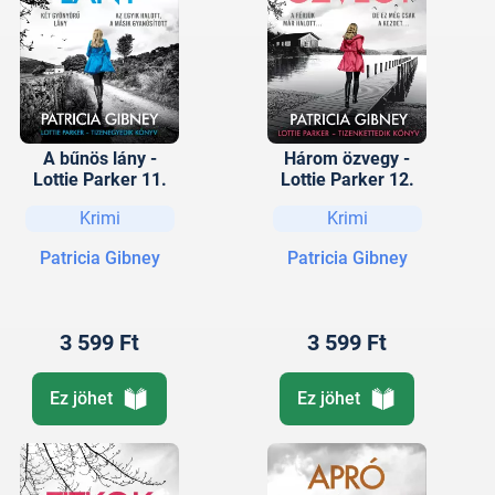
A bűnös lány -
Három özvegy -
Lottie Parker 11.
Lottie Parker 12.
Krimi
Krimi
Patricia Gibney
Patricia Gibney
3 599 Ft
3 599 Ft
Ez jöhet
Ez jöhet