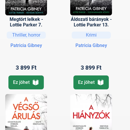
Megtört lelkek -
Áldozati bárányok -
Lottie Parker 7.
Lottie Parker 13.
Thriller, horror
Krimi
Patricia Gibney
Patricia Gibney
3 899 Ft
3 899 Ft
Ez jöhet
Ez jöhet