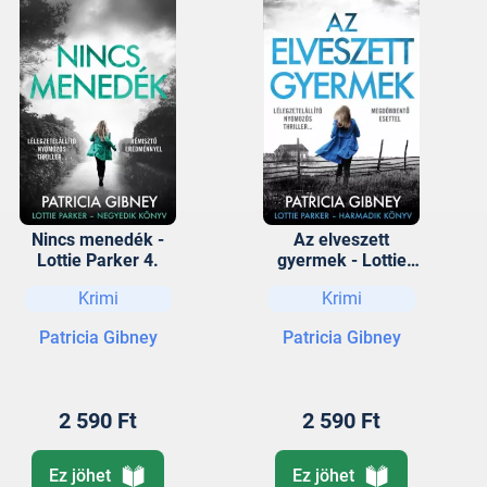
Nincs menedék -
Az elveszett
Lottie Parker 4.
gyermek - Lottie
Parker 3.
Krimi
Krimi
Patricia Gibney
Patricia Gibney
2 590 Ft
2 590 Ft
Ez jöhet
Ez jöhet