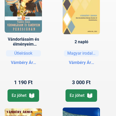
Vándorlásaim és
2 napló
élményeim
Perzsiában
Útleírások
Magyar irodalom
Vámbéry Ármin
Vámbéry Ármin
1 190 Ft
3 000 Ft
Ez jöhet
Ez jöhet