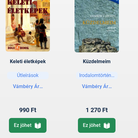
Keleti életképek
Küzdelmeim
Útleírások
Irodalomtörténet
Vámbéry Ármin
Vámbéry Ármin
990 Ft
1 270 Ft
Ez jöhet
Ez jöhet