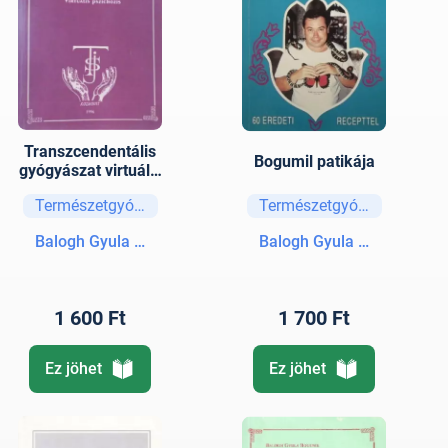
Transzcendentális
Bogumil patikája
gyógyászat virtuális
pszichózis
Természetgyógyászat
Természetgyógyászat
Balogh Gyula Bogumil
Balogh Gyula Bogumil
1 600 Ft
1 700 Ft
Ez jöhet
Ez jöhet