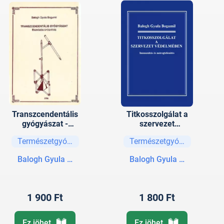
Transzcendentális
Titkosszolgálat a
gyógyászat -
szervezet
Eszközös gyógyítás
védelmében
Természetgyógyászat
Természetgyógyászat
Balogh Gyula Bogumil
Balogh Gyula Bogumil
1 900 Ft
1 800 Ft
Ez jöhet
Ez jöhet