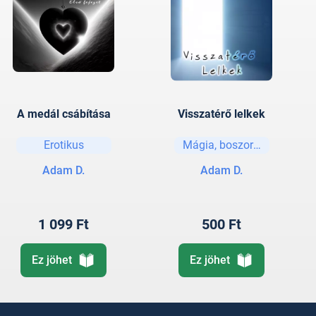
A medál csábítása
Visszatérő lelkek
Erotikus
Mágia, boszorkányság
Adam D.
Adam D.
1 099 Ft
500 Ft
Ez jöhet
Ez jöhet