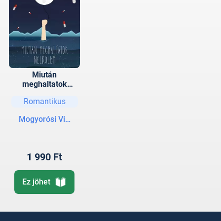
Miután
meghaltatok
nélkülem
Romantikus
Mogyorósi Vivien
1 990 Ft
Ez jöhet