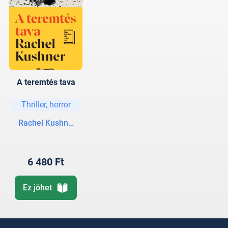
A teremtés tava
Thriller, horror
Rachel Kushner
6 480 Ft
Ez jöhet