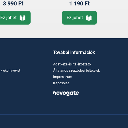
3 990 Ft
1 190 Ft
Ez jöhet
Ez jöhet
További információk
Adatkezelési tájékoztató
k ekönyveket
Általános szerződési feltételek
Impresszum
Kapcsolat