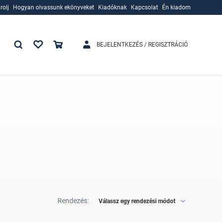
rolj
Hogyan olvassunk ekönyveket
Kiadóknak
Kapcsolat
Én kiadom
rolj
Hogyan olvassunk ekönyveket
Kiadóknak
BEJELENTKEZÉS / REGISZTRÁCIÓ
Rendezés:
Válassz egy rendezési módot