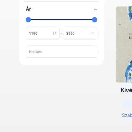
Ár
-
Ft
Ft
Kivé
Szab