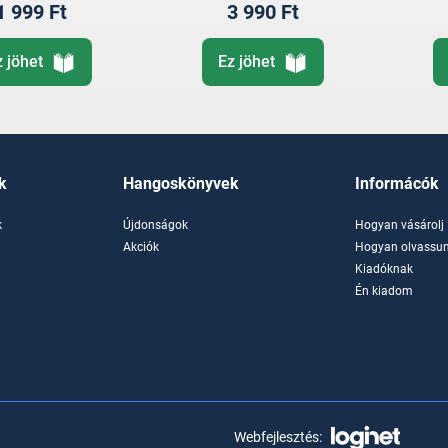
1 999 Ft
3 990 Ft
z jöhet
Ez jöhet
k
Hangoskönyvek
Informácók
k
Újdonságok
Hogyan vásárolj
k
Akciók
Hogyan olvassun
Kiadóknak
Én kiadom
Webfejlesztés: