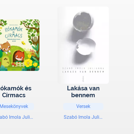
ókamók és
Lakása van
Círmacs
bennem
Mesekönyvek
Versek
abó Imola Julianna
Szabó Imola Julianna