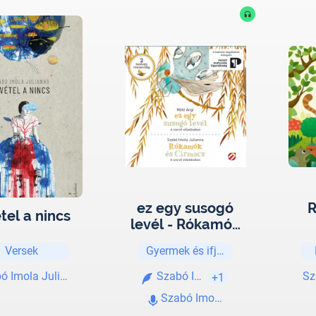
ez egy susogó
R
tel a nincs
levél - Rókamók
és Círmacs
Versek
Gyermek és ifjúsági
ó Imola Julianna
Szabó Imola Julianna
Sz
+1
Szabó Imola Julianna