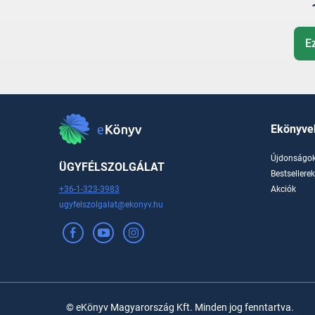
E
Ekönyve
Újdonságo
ÜGYFÉLSZOLGÁLAT
Bestsellere
+36-1-323-3983
Akciók
ugyfelszolgalat@ekonyv.hu
© eKönyv Magyarország Kft. Minden jog fenntartva.