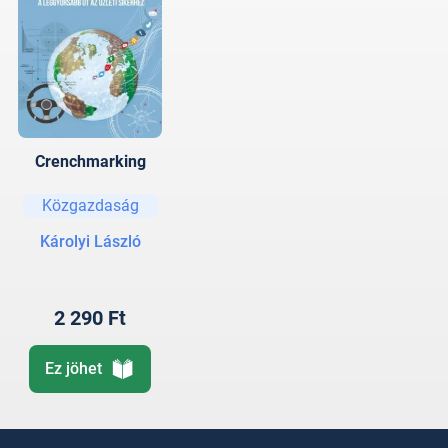
Crenchmarking
Közgazdaság
Károlyi László
2 290 Ft
Ez jöhet