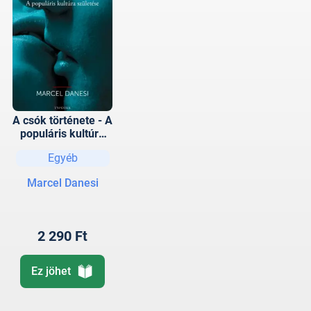
A csók története - A
populáris kultúra
születése
Egyéb
Marcel Danesi
2 290 Ft
Ez jöhet