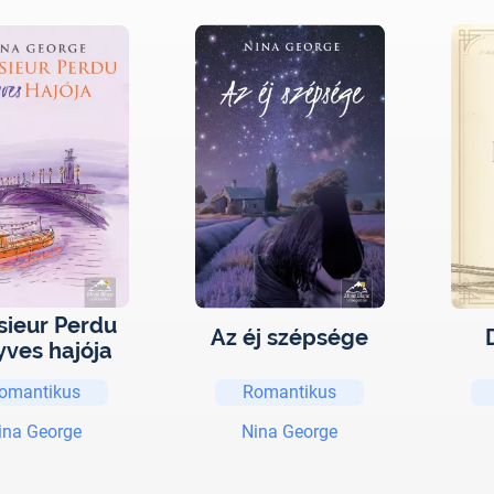
ieur Perdu
Az éj szépsége
yves hajója
omantikus
Romantikus
ina George
Nina George