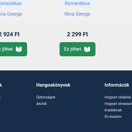
omantikus
Romantikus
ina George
Nina George
2 924 Ft
2 299 Ft
z jöhet
Ez jöhet
k
Hangoskönyvek
Informácók
k
Újdonságok
Hogyan vásárolj
k
Akciók
Hogyan olvassun
Kiadóknak
Én kiadom