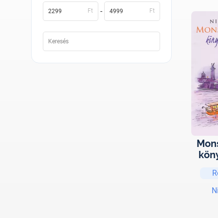
-
Ft
Ft
Mons
kön
R
N