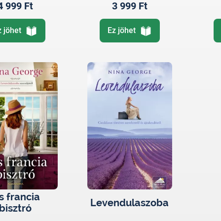
4 999 Ft
3 999 Ft
z jöhet
Ez jöhet
s francia
Levendulaszoba
bisztró