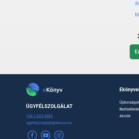
R
N
E
Ekönyve
Újdonságo
ÜGYFÉLSZOLGÁLAT
Bestsellere
+36-1-323-3983
Akciók
ugyfelszolgalat@ekonyv.hu