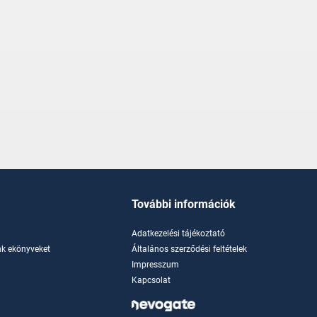
További információk
Adatkezelési tájékoztató
k ekönyveket
Általános szerződési feltételek
Impresszum
Kapcsolat