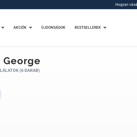
Hogyan vásá
Hogyan vásá
AKCIÓK
ÚJDONSÁGOK
BESTSELLEREK
a George
LÁLATOK (6 DARAB)