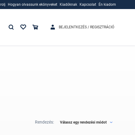
rolj
Hogyan olvassunk ekönyveket
Kiadóknak
Kapcsolat
Én kiadom
rolj
Hogyan olvassunk ekönyveket
Kiadóknak
BEJELENTKEZÉS / REGISZTRÁCIÓ
Rendezés:
Válassz egy rendezési módot