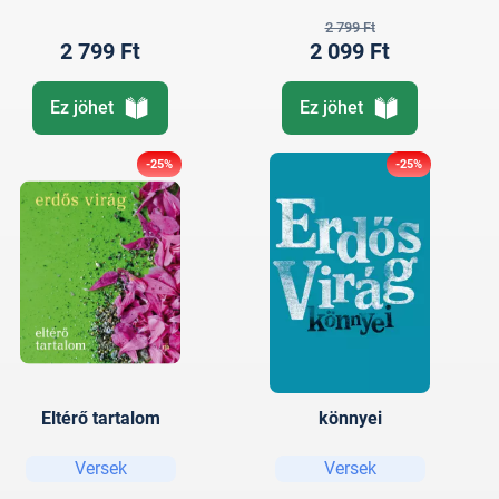
2 799 Ft
2 799 Ft
2 099 Ft
Ez jöhet
Ez jöhet
-25%
-25%
Eltérő tartalom
könnyei
Versek
Versek