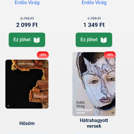
Erdős Virág
Erdős Virág
2 799 Ft
1 799 Ft
2 099 Ft
1 349 Ft
Ez jöhet
Ez jöhet
-25%
-25%
Hátrahagyott
Hősöm
versek