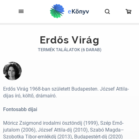
Erdős Virág
TERMÉK TALÁLATOK (6 DARAB)
Erdős Virág 1968-ban született Budapesten. József Attila-
díjas író, költő, drámaíró.
Fontosabb díjai
Móricz Zsigmond irodalmi ösztöndíj (1999), Szép Ernő-
jutalom (2006), József Attila-díj (2010), Szabó Magda–
Szobotka Tibor-emlékdíj (2013), Budapestért-díj (2020)