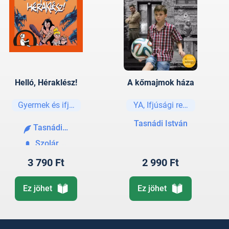
Helló, Héraklész!
A kőmajmok háza
Gyermek és ifjúsági
YA, Ifjúsági regények és e
Tasnádi István
Tasnádi István
Szolár Tibor
3 790 Ft
2 990 Ft
Ez jöhet
Ez jöhet