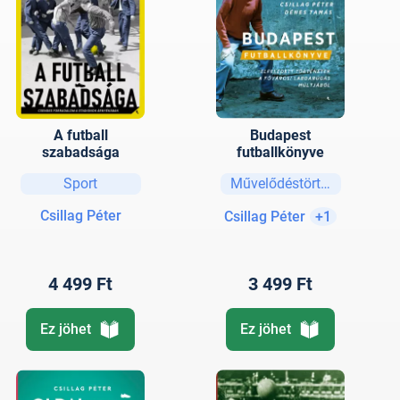
A futball
Budapest
szabadsága
futballkönyve
Sport
Művelődéstörténet
Csillag Péter
Csillag Péter
+1
4 499 Ft
3 499 Ft
Ez jöhet
Ez jöhet