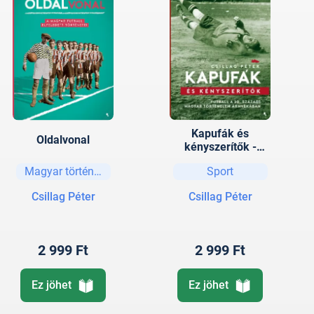
Kapufák és
Oldalvonal
kényszerítők -
Futball a 20.
Magyar történelem
Sport
századi magyar
történelem
Csillag Péter
Csillag Péter
árnyékában
2 999 Ft
2 999 Ft
Ez jöhet
Ez jöhet