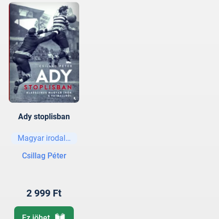
Ady stoplisban
Magyar irodalom
Csillag Péter
2 999 Ft
Ez jöhet