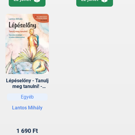
Lépéselőny - Tanulj
meg tanulni! -
Tanulási stratégia a
Egyéb
vidám diákévekhez
Lantos Mihály
1 690 Ft