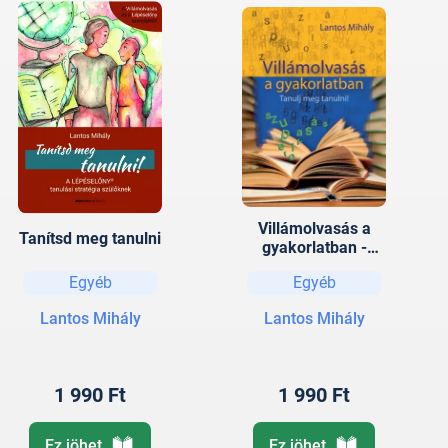
Villámolvasás a
Tanítsd meg tanulni
gyakorlatban -
Tanulj meg tanulni
Egyéb
Egyéb
Lantos Mihály
Lantos Mihály
1 990 Ft
1 990 Ft
Ez jöhet
Ez jöhet