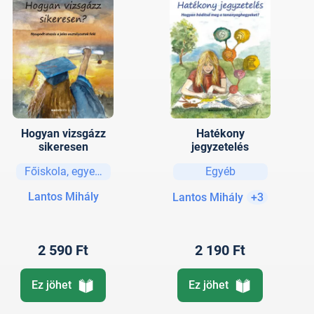
Hogyan vizsgázz
Hatékony
sikeresen
jegyzetelés
Főiskola, egyetem
Egyéb
Lantos Mihály
Lantos Mihály
+3
2 590 Ft
2 190 Ft
Ez jöhet
Ez jöhet