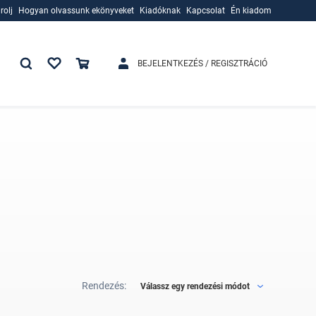
rolj
Hogyan olvassunk ekönyveket
Kiadóknak
Kapcsolat
Én kiadom
rolj
Hogyan olvassunk ekönyveket
Kiadóknak
BEJELENTKEZÉS / REGISZTRÁCIÓ
Rendezés:
Válassz egy rendezési módot