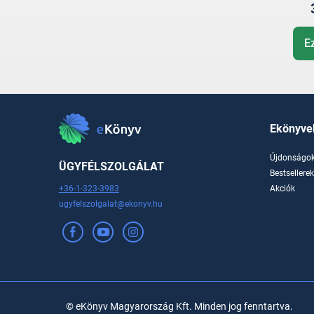
E
Ekönyve
Újdonságo
ÜGYFÉLSZOLGÁLAT
Bestsellere
+36-1-323-3983
Akciók
ugyfelszolgalat@ekonyv.hu
© eKönyv Magyarország Kft. Minden jog fenntartva.