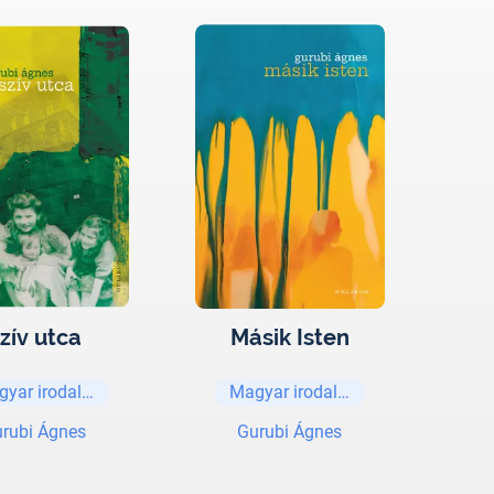
zív utca
Másik Isten
gyar irodalom
Magyar irodalom
rubi Ágnes
Gurubi Ágnes