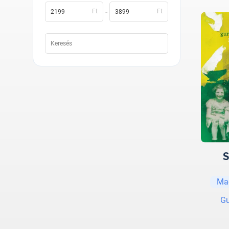
-
Ft
Ft
S
Ma
Gu