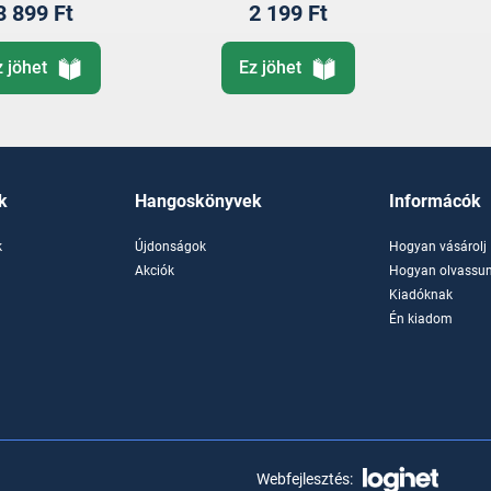
3 899 Ft
2 199 Ft
z jöhet
Ez jöhet
k
Hangoskönyvek
Informácók
k
Újdonságok
Hogyan vásárolj
k
Akciók
Hogyan olvassun
Kiadóknak
Én kiadom
Webfejlesztés: