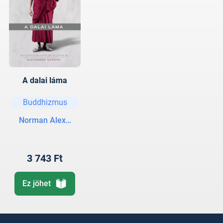
A dalai láma
Buddhizmus
Norman Alexander
3 743 Ft
Ez jöhet