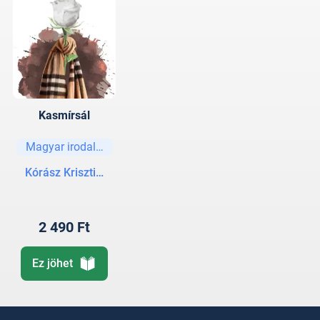
Kasmírsál
Magyar irodalom
Kórász Krisztián
2 490 Ft
Ez jöhet