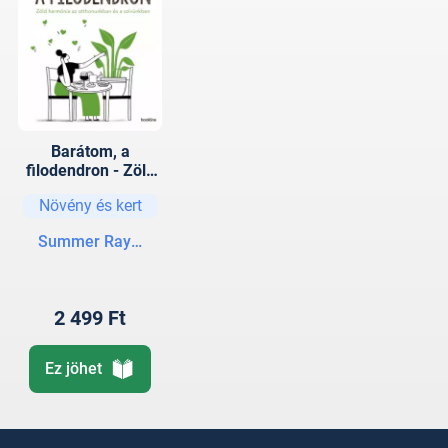
Barátom, a
filodendron - Zöld
harmónia az
Növény és kert
otthonunkban és a
szívünkben
Summer Rayne Oakes
2 499 Ft
Ez jöhet