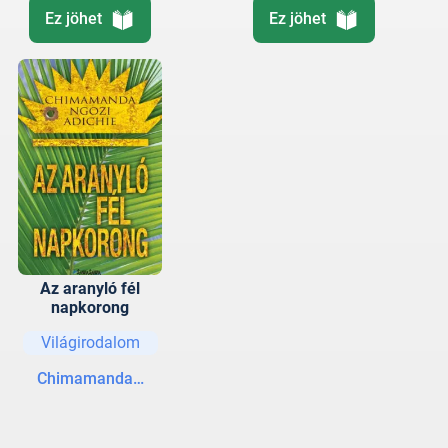
Ez jöhet
Ez jöhet
Az aranyló fél
napkorong
Világirodalom
Chimamanda Ngozi Adichie