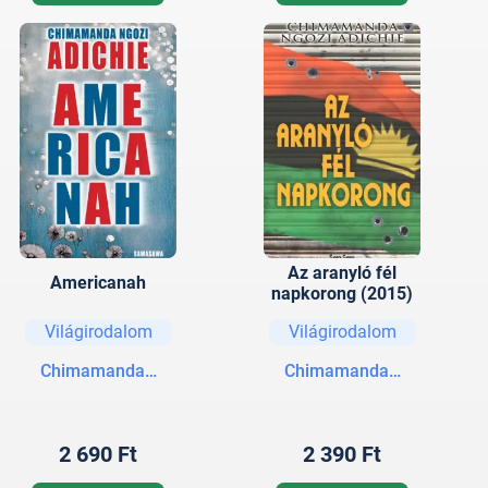
Az aranyló fél
Americanah
napkorong (2015)
Világirodalom
Világirodalom
Chimamanda Ngozi Adichie
Chimamanda Ngozi Adich
2 690 Ft
2 390 Ft