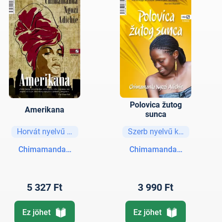
Polovica žutog
Amerikana
sunca
Horvát nyelvű könyvek
Szerb nyelvű könyvek
Chimamanda Ngozi Adichie
Chimamanda Ngozi Adich
5 327 Ft
3 990 Ft
Ez jöhet
Ez jöhet