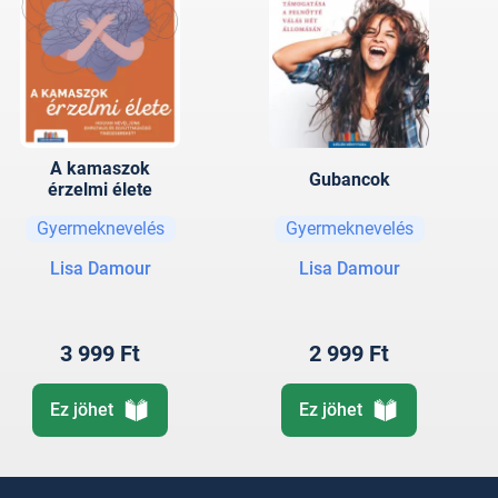
A kamaszok
Gubancok
érzelmi élete
Gyermeknevelés
Gyermeknevelés
Lisa Damour
Lisa Damour
3 999 Ft
2 999 Ft
Ez jöhet
Ez jöhet