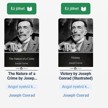
Ez jöhet
Ez jöhet
The Nature of a
Victory by Joseph
Crime by Joseph
Conrad (Illustrated)
Conrad (Illustrated)
Angol nyelvű könyvek
Angol nyelvű könyvek
Joseph Conrad
Joseph Conrad