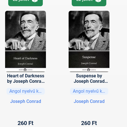
Heart of Darkness
Suspense by
by Joseph Conrad
Joseph Conrad
(Illustrated)
(Illustrated)
Angol nyelvű könyvek
Angol nyelvű könyvek
Joseph Conrad
Joseph Conrad
260 Ft
260 Ft