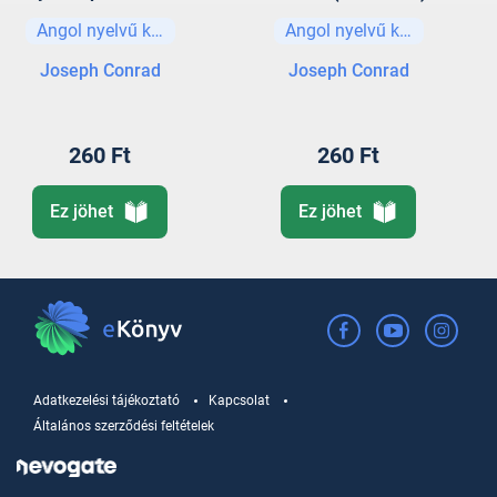
(Illustrated)
Angol nyelvű könyvek
Angol nyelvű könyvek
Joseph Conrad
Joseph Conrad
260 Ft
260 Ft
Ez jöhet
Ez jöhet
Adatkezelési tájékoztató
Kapcsolat
Általános szerződési feltételek