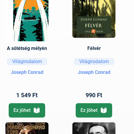
A sötétség mélyén
Félvér
Világirodalom
Világirodalom
Joseph Conrad
Joseph Conrad
1 549 Ft
990 Ft
Ez jöhet
Ez jöhet