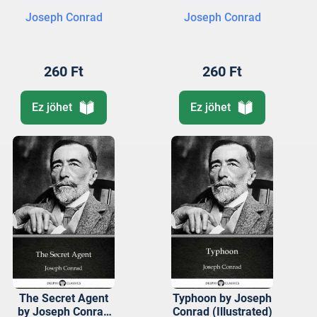
Joseph Conrad
Joseph Conrad
260 Ft
260 Ft
Ez jöhet
Ez jöhet
The Secret Agent
Typhoon by Joseph
by Joseph Conrad
Conrad (Illustrated)