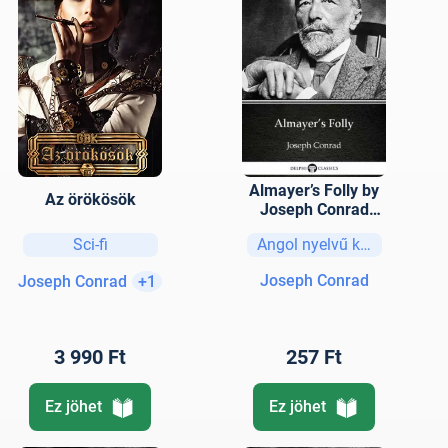
Almayer’s Folly by
Az örökösök
Joseph Conrad
(Illustrated)
Sci-fi
Angol nyelvű könyvek
Joseph Conrad
Joseph Conrad
+1
3 990 Ft
257 Ft
Ez jöhet
Ez jöhet