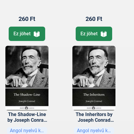
260 Ft
260 Ft
Ez jöhet
Ez jöhet
The Shadow-Line
The Inheritors by
by Joseph Conrad
Joseph Conrad
(Illustrated)
(Illustrated)
Angol nyelvű könyvek
Angol nyelvű könyvek