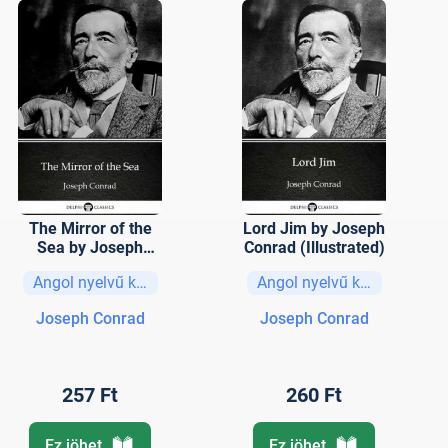
The Mirror of the
Lord Jim by Joseph
Sea by Joseph
Conrad (Illustrated)
Conrad (Illustrated)
Angol nyelvű könyvek
Angol nyelvű könyvek
Joseph Conrad
Joseph Conrad
257 Ft
260 Ft
Ez jöhet
Ez jöhet