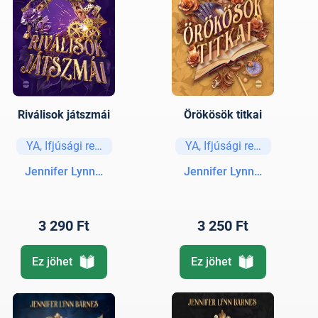
Riválisok játszmái
Örökösök titkai
YA, Ifjúsági regények és elbeszélések
YA, Ifjúsági regények és e
Jennifer Lynn Barnes
Jennifer Lynn Barnes
3 290 Ft
3 250 Ft
Ez jöhet
Ez jöhet