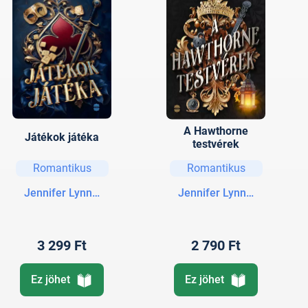
A Hawthorne
Játékok játéka
testvérek
Romantikus
Romantikus
Jennifer Lynn Barnes
Jennifer Lynn Barnes
3 299 Ft
2 790 Ft
Ez jöhet
Ez jöhet