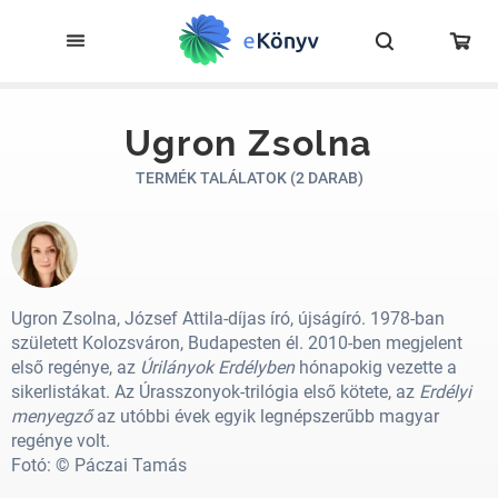
Ugron Zsolna
TERMÉK TALÁLATOK (2 DARAB)
Ugron Zsolna, József Attila-díjas író, újságíró. 1978-ban
született Kolozsváron, Budapesten él. 2010-ben megjelent
első regénye, az
Úrilányok Erdélyben
hónapokig vezette a
sikerlistákat. Az Úrasszonyok-trilógia első kötete, az
Erdélyi
menyegző
az utóbbi évek egyik legnépszerűbb magyar
regénye volt.
Fotó: © Páczai Tamás