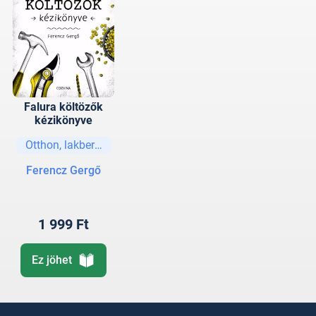
Falura költözők
kézikönyve
Otthon, lakberendezés
Ferencz Gergő
1 999 Ft
Ez jöhet