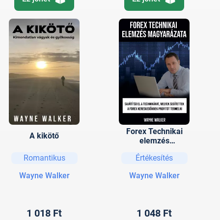
Forex Technikai
A kikötő
elemzés
magyarázata
Romantikus
Értékesítés
Wayne Walker
Wayne Walker
1 018 Ft
1 048 Ft