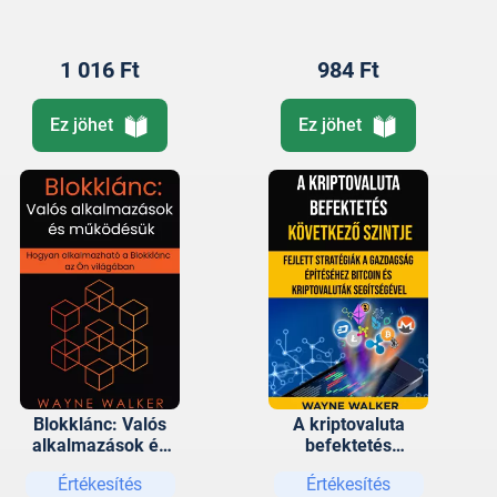
1 016 Ft
984 Ft
Ez jöhet
Ez jöhet
Blokklánc: Valós
A kriptovaluta
alkalmazások és
befektetés
működésük
következő szintje
Értékesítés
Értékesítés