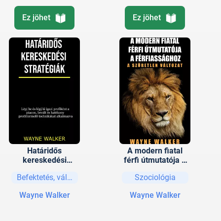
Ez jöhet
Ez jöhet
Határidős
A modern fiatal
kereskedési
férfi útmutatója a
stratégiák
férfiassághoz
Befektetés, vállalkozás
Szociológia
Wayne Walker
Wayne Walker