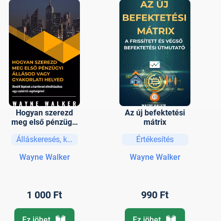
Hogyan szerezd
Az új befektetési
meg első pénzügyi
mátrix
állásod vagy
Álláskeresés, karrierépítés, HR
Értékesítés
gyakorlati helyed
Wayne Walker
Wayne Walker
1 000 Ft
990 Ft
Ez jöhet
Ez jöhet