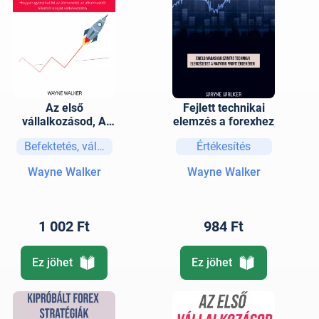
Az első
Fejlett technikai
vállalkozásod, A
elemzés a forexhez
következő lépés
Befektetés, vállalkozás
Értékesítés
Wayne Walker
Wayne Walker
1 002 Ft
984 Ft
Ez jöhet
Ez jöhet