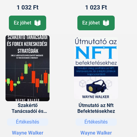
1 032 Ft
1 023 Ft
Ez jöhet
Ez jöhet
Szakértő
Útmutató az Nft
Tanácsadói és
Befektetésekhez
Forex Kereskedési
Értékesítés
Értékesítés
Stratégiák
Wayne Walker
Wayne Walker