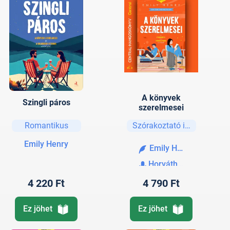
A könyvek
Szingli páros
szerelmesei
Romantikus
Szórakoztató irodalom
Emily Henry
Emily Henry
Horváth Lili
4 220 Ft
4 790 Ft
Ez jöhet
Ez jöhet