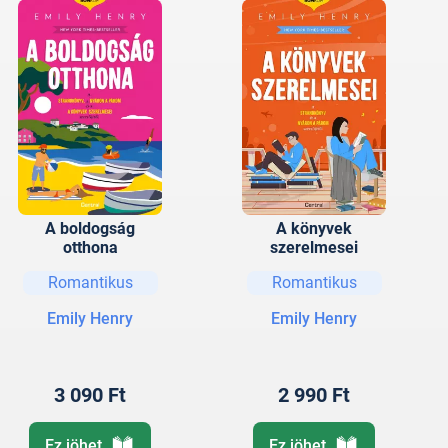
A boldogság
A könyvek
otthona
szerelmesei
Romantikus
Romantikus
Emily Henry
Emily Henry
3 090 Ft
2 990 Ft
Ez jöhet
Ez jöhet