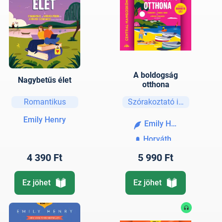
A boldogság
Nagybetűs élet
otthona
Romantikus
Szórakoztató irodalom
Emily Henry
Emily Henry
Horváth Lili
4 390 Ft
5 990 Ft
Ez jöhet
Ez jöhet