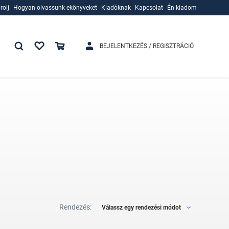
rolj
Hogyan olvassunk ekönyveket
Kiadóknak
Kapcsolat
Én kiadom
rolj
Hogyan olvassunk ekönyveket
Kiadóknak
BEJELENTKEZÉS / REGISZTRÁCIÓ
Rendezés:
Válassz egy rendezési módot