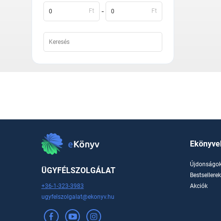
-
Ft
Ft
Ekönyve
Újdonságo
ÜGYFÉLSZOLGÁLAT
Bestsellere
+36-1-323-3983
Akciók
ugyfelszolgalat@ekonyv.hu