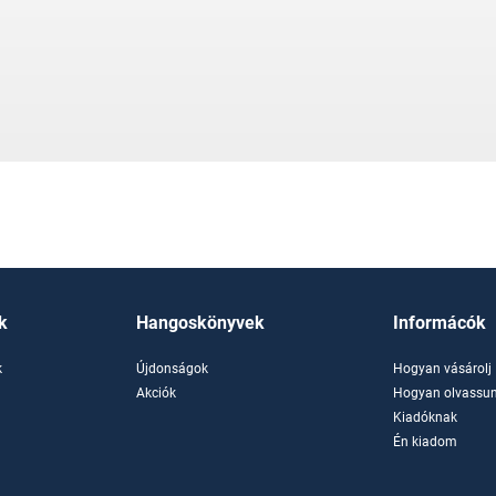
k
Hangoskönyvek
Informácók
k
Újdonságok
Hogyan vásárolj
k
Akciók
Hogyan olvassun
Kiadóknak
Én kiadom