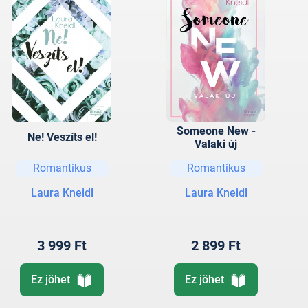
Someone New -
Ne! Veszíts el!
Valaki új
Romantikus
Romantikus
Laura Kneidl
Laura Kneidl
3 999 Ft
2 899 Ft
Ez jöhet
Ez jöhet