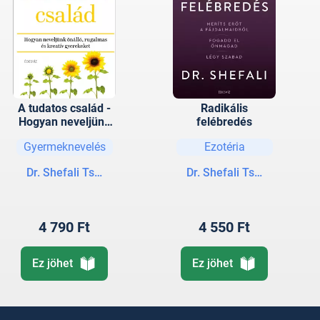
A tudatos család -
Radikális
Hogyan neveljünk
felébredés
önálló, rugalmas és
Gyermeknevelés
Ezotéria
kreatív gyerekeket
Dr. Shefali Tsabary
Dr. Shefali Tsabary
4 790 Ft
4 550 Ft
Ez jöhet
Ez jöhet