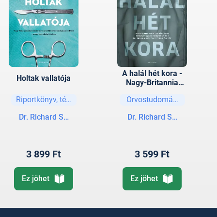
A halál hét kora -
Holtak vallatója
Nagy-Britannia
leghíresebb
Riportkönyv, tényirodalom
Orvostudományok
törvényszéki
kórboncnoka
Dr. Richard Shepherd
Dr. Richard Shepherd
feltárja a holtak
titkos életét
3 899 Ft
3 599 Ft
Ez jöhet
Ez jöhet