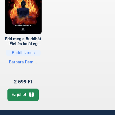
Edd meg a Buddhát
- Élet és halál egy
tibeti városban
Buddhizmus
Barbara Demick
2 599 Ft
Ez jöhet