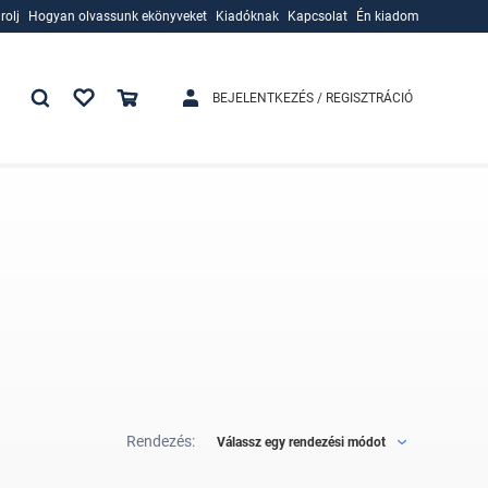
rolj
Hogyan olvassunk ekönyveket
Kiadóknak
Kapcsolat
Én kiadom
rolj
Hogyan olvassunk ekönyveket
Kiadóknak
BEJELENTKEZÉS / REGISZTRÁCIÓ
Rendezés:
Válassz egy rendezési módot