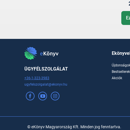
E
Ekönyve
Újdonságo
ÜGYFÉLSZOLGÁLAT
Bestsellere
+36-1-323-3983
Akciók
ugyfelszolgalat@ekonyv.hu
© eKönyv Magyarország Kft. Minden jog fenntartva.