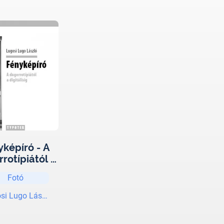
yképíró - A
rotípiától a
igitálisig
Fotó
si Lugo László