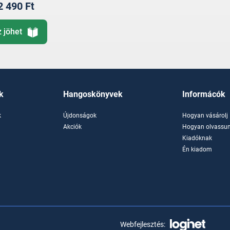
2 490 Ft
z jöhet
k
Hangoskönyvek
Informácók
k
Újdonságok
Hogyan vásárolj
k
Akciók
Hogyan olvassun
Kiadóknak
Én kiadom
Webfejlesztés: