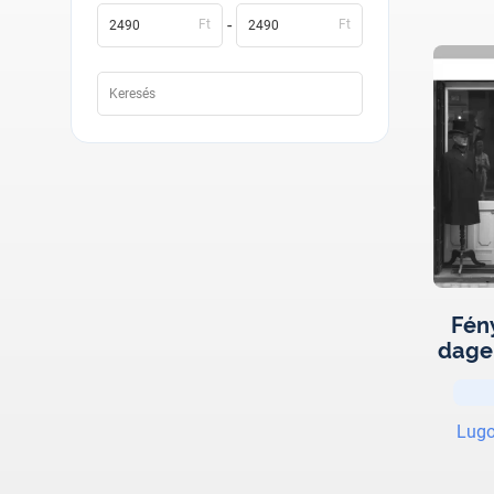
-
Ft
Ft
Fén
dager
d
Lugo