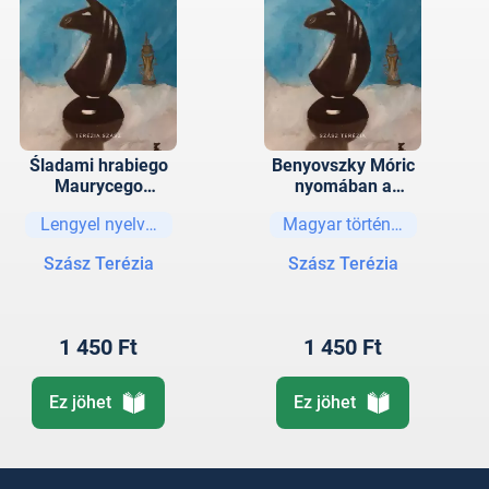
Śladami hrabiego
Benyovszky Móric
Maurycego
nyomában a
Beniowskiego w
magyar kutatások
Lengyel nyelvű könyvek
Magyar történelem
zwierciadle
tükrében
węgierskich badań
Szász Terézia
Szász Terézia
1 450 Ft
1 450 Ft
Ez jöhet
Ez jöhet