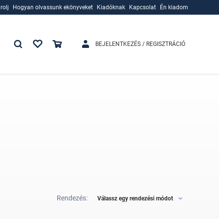
rolj
Hogyan olvassunk ekönyveket
Kiadóknak
Kapcsolat
Én kiadom
rolj
Hogyan olvassunk ekönyveket
Kiadóknak
BEJELENTKEZÉS / REGISZTRÁCIÓ
Rendezés:
Válassz egy rendezési módot