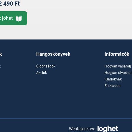
2 490 Ft
z jöhet
k
Hangoskönyvek
Informácók
k
Újdonságok
Hogyan vásárolj
k
Akciók
Hogyan olvassun
Kiadóknak
Én kiadom
Webfejlesztés: