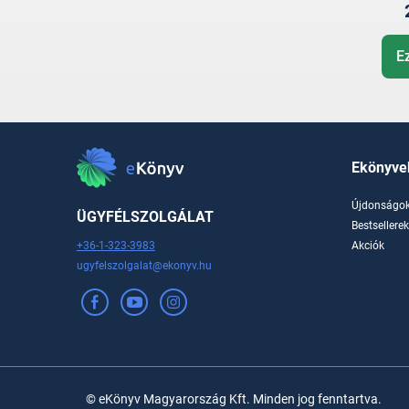
E
Ekönyve
Újdonságo
ÜGYFÉLSZOLGÁLAT
Bestsellere
+36-1-323-3983
Akciók
ugyfelszolgalat@ekonyv.hu
© eKönyv Magyarország Kft. Minden jog fenntartva.