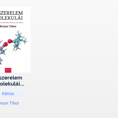
szerelem
olekulái.
diszciplinári
Kémia
s kémiai
gyveleg
raun Tibor