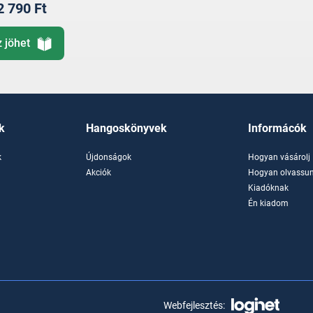
2 790 Ft
z jöhet
k
Hangoskönyvek
Informácók
k
Újdonságok
Hogyan vásárolj
k
Akciók
Hogyan olvassun
Kiadóknak
Én kiadom
Webfejlesztés: