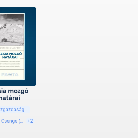
sia mozgó
határai
zgazdaság
 Csenge (szerk.)
+2