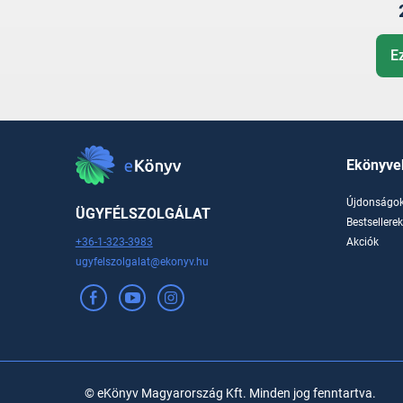
E
Ekönyve
Újdonságo
ÜGYFÉLSZOLGÁLAT
Bestsellere
+36-1-323-3983
Akciók
ugyfelszolgalat@ekonyv.hu
© eKönyv Magyarország Kft. Minden jog fenntartva.