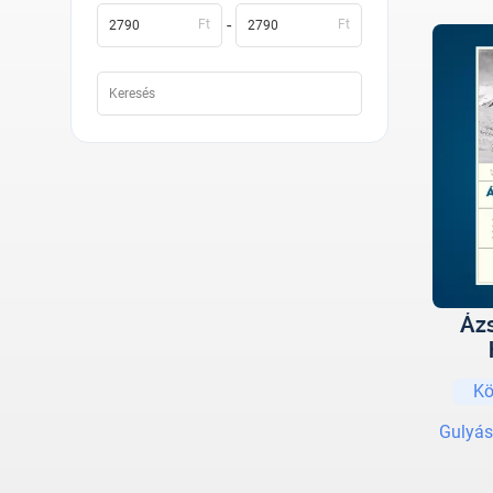
-
Ft
Ft
Áz
Kö
Gulyás