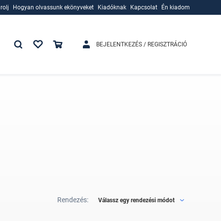
rolj
Hogyan olvassunk ekönyveket
Kiadóknak
Kapcsolat
Én kiadom
rolj
Hogyan olvassunk ekönyveket
Kiadóknak
BEJELENTKEZÉS / REGISZTRÁCIÓ
Rendezés:
Válassz egy rendezési módot