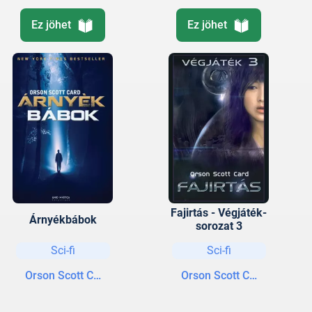
Ez jöhet
Ez jöhet
Fajirtás - Végjáték-
Árnyékbábok
sorozat 3
Sci-fi
Sci-fi
Orson Scott Card
Orson Scott Card