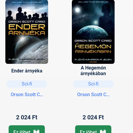
A Hegemón
Ender árnyéka
árnyékában
Sci-fi
Sci-fi
Orson Scott Card
Orson Scott Card
2 024 Ft
2 024 Ft
Ez jöhet
Ez jöhet