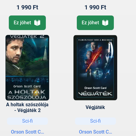
1 990 Ft
1 990 Ft
Ez jöhet
Ez jöhet
A holtak szószólója
Végjáték
- Végjáték 2
Sci-fi
Sci-fi
Orson Scott Card
Orson Scott Card