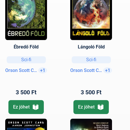
Ébredő Föld
Lángoló Föld
Sci-fi
Sci-fi
Orson Scott Card
+1
Orson Scott Card
+1
3 500 Ft
3 500 Ft
Ez jöhet
Ez jöhet