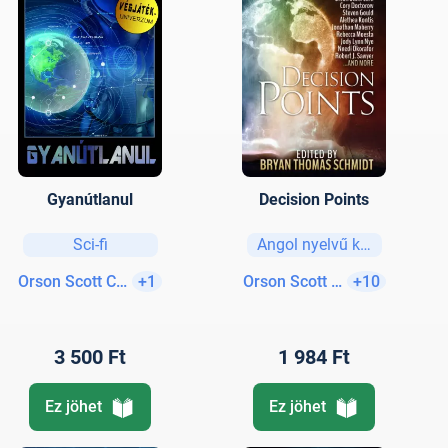
Gyanútlanul
Decision Points
Sci-fi
Angol nyelvű könyvek
Orson Scott Card
+1
Orson Scott Card
+10
3 500 Ft
1 984 Ft
Ez jöhet
Ez jöhet