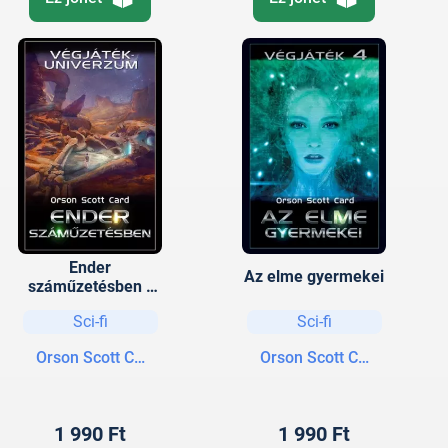
Ender
Az elme gyermekei
száműzetésben -
Végjáték univerzum
Sci-fi
Sci-fi
Orson Scott Card
Orson Scott Card
1 990 Ft
1 990 Ft