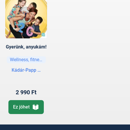
Gyerünk, anyukám!
Wellness, fitness, jóga
Kádár-Papp Nóra
2 990 Ft
Ez jöhet