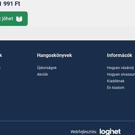
1 991 Ft
z jöhet
k
Hangoskönyvek
Informácók
k
Újdonságok
Hogyan vásárolj
k
Akciók
Hogyan olvassun
Kiadóknak
Én kiadom
Webfejlesztés: