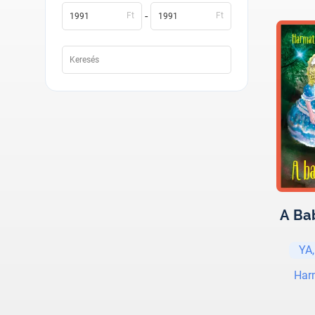
-
Ft
Ft
A Ba
YA,
Har