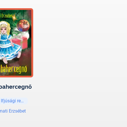
bahercegnő
 Ifjúsági regények és elbeszélések
mati Erzsébet