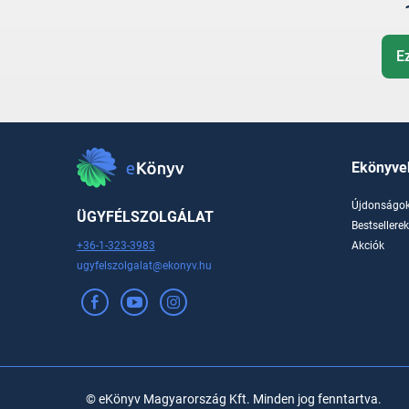
E
Ekönyve
Újdonságo
ÜGYFÉLSZOLGÁLAT
Bestsellere
+36-1-323-3983
Akciók
ugyfelszolgalat@ekonyv.hu
© eKönyv Magyarország Kft. Minden jog fenntartva.