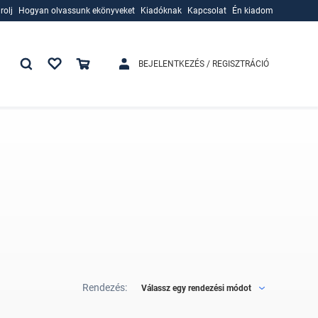
rolj
Hogyan olvassunk ekönyveket
Kiadóknak
Kapcsolat
Én kiadom
rolj
Hogyan olvassunk ekönyveket
Kiadóknak
BEJELENTKEZÉS / REGISZTRÁCIÓ
Rendezés:
Válassz egy rendezési módot