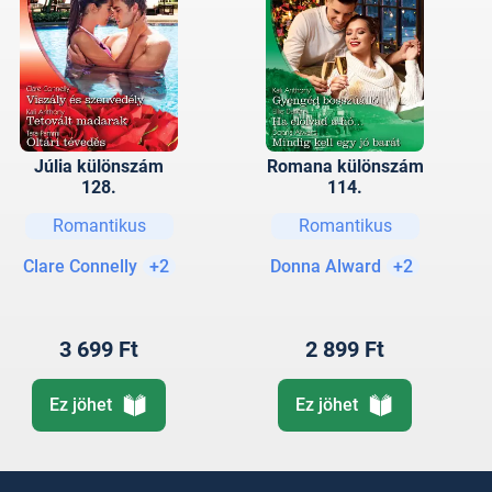
Júlia különszám
Romana különszám
128.
114.
Romantikus
Romantikus
Clare Connelly
+2
Donna Alward
+2
3 699 Ft
2 899 Ft
Ez jöhet
Ez jöhet